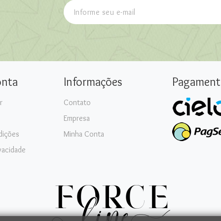
onta
Informações
Pagament
r
Contato
Empresa
dições
Minha Conta
ivacidade