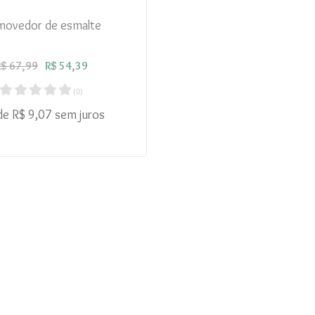
ovedor de esmalte
R$ 67,99
R$ 54,39
(
0
)
de R$ 9,07 sem juros