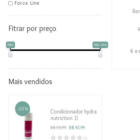
Force Line
Rem
Fitrar por preço
R$0
R$1 000
6 x 
Mais vendidos
- 20 %
Condicionador hydra
nutriction 1l
R$ 59,99
R$ 47,99
(
0
)