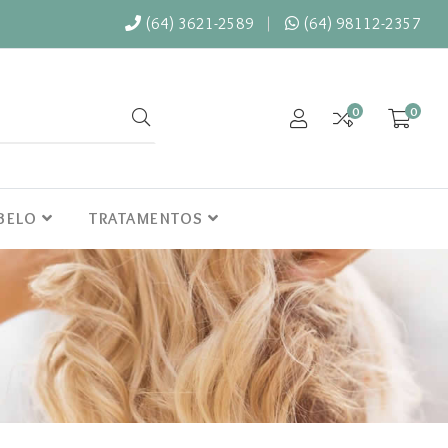
(64) 3621-2589
(64) 98112-2357
0
0
ABELO
TRATAMENTOS